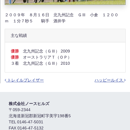
２００９年 ８月１６日 北九州記念 ＧⅢ 小倉 １２００
ｍ １分７秒５ 騎手 酒井学
主な戦績
優勝
北九州記念（ＧⅢ） 2009
優勝
オーストラリアＴ（ＯＰ）
３着 北九州記念（ＧⅢ） 2010
トレイルブレイザー
ハッピールイス
投稿ナビゲーション
株式会社ノースヒルズ
〒059-2344
北海道新冠郡新冠町字美宇198番5
TEL 0146-47-5031
FAX 0146-47-5132